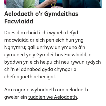
Aelodaeth o'r Gymdeithas
Facwlaidd
Does dim rhaid i chi wyneb clefyd
macwlaidd ar eich pen eich hun yng
Nghymru; gall unrhyw un ymuno â'n
cymuned yn y Gymdeithas Facwlaidd, a
byddwn yn eich helpu chi neu rywun rydych
chi'n ei adnabod gyda chyngor a
chefnogaeth arbenigol.
Am ragor o wybodaeth am aelodaeth
gweler ein
tudalen we Aelodaeth
.