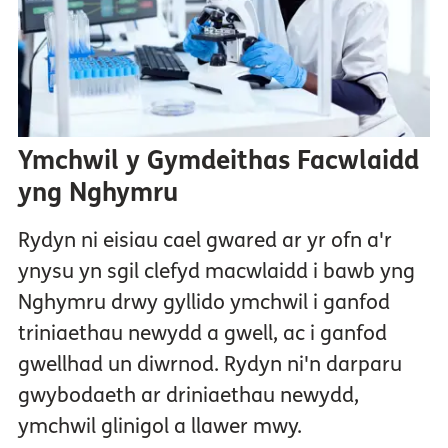
Ymchwil y Gymdeithas Facwlaidd
yng Nghymru
Rydyn ni eisiau cael gwared ar yr ofn a'r
ynysu yn sgil clefyd macwlaidd i bawb yng
Nghymru drwy gyllido ymchwil i ganfod
triniaethau newydd a gwell, ac i ganfod
gwellhad un diwrnod. Rydyn ni'n darparu
gwybodaeth ar driniaethau newydd,
ymchwil glinigol a llawer mwy.