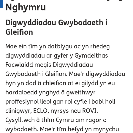
Nghymru
Digwyddiadau Gwybodaeth i
Gleifion
Mae ein tîm yn datblygu ac yn rhedeg
digwyddiadau ar gyfer y Gymdeithas
Facwlaidd megis Digwyddiadau
Gwybodaeth i Gleifion. Mae'r digwyddiadau
hyn yn dod â chleifion at ei gilydd yn eu
hardaloedd ynghyd â gweithwyr
proffesiynol lleol gan roi cyfle i bobl holi
clinigwyr, ECLO, nyrsys neu ROVI.
Cysylltwch â thîm Cymru am ragor o
wybodaeth. Mae'r tîm hefyd yn mynychu