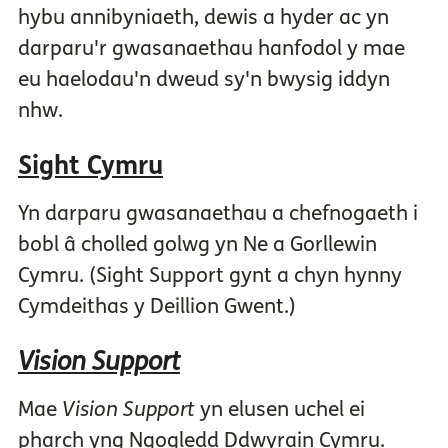
hybu annibyniaeth, dewis a hyder ac yn
darparu'r gwasanaethau hanfodol y mae
eu haelodau'n dweud sy'n bwysig iddyn
nhw.
Sight Cymru
Yn darparu gwasanaethau a chefnogaeth i
bobl â cholled golwg yn Ne a Gorllewin
Cymru. (Sight Support gynt a chyn hynny
Cymdeithas y Deillion Gwent.)
Vision Support
Mae
Vision Support
yn elusen uchel ei
pharch yng Ngogledd Ddwyrain Cymru.