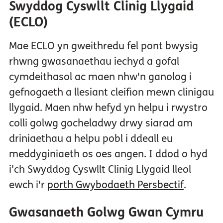
Swyddog Cyswllt Clinig Llygaid
(ECLO)
Mae ECLO yn gweithredu fel pont bwysig
rhwng gwasanaethau iechyd a gofal
cymdeithasol ac maen nhw'n ganolog i
gefnogaeth a llesiant cleifion mewn clinigau
llygaid. Maen nhw hefyd yn helpu i rwystro
colli golwg gocheladwy drwy siarad am
driniaethau a helpu pobl i ddeall eu
meddyginiaeth os oes angen. I ddod o hyd
i'ch Swyddog Cyswllt Clinig Llygaid lleol
ewch i'r
porth Gwybodaeth Persbectif
.
Gwasanaeth Golwg Gwan Cymru