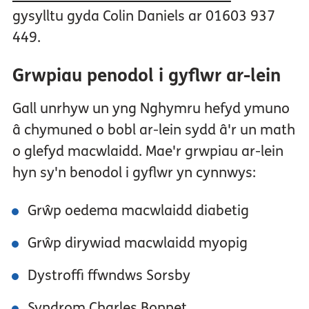
gysylltu gyda Colin Daniels ar 01603 937
449.
Grwpiau penodol i gyflwr ar-lein
Gall unrhyw un yng Nghymru hefyd ymuno
â chymuned o bobl ar-lein sydd â'r un math
o glefyd macwlaidd. Mae'r grwpiau ar-lein
hyn sy'n benodol i gyflwr yn cynnwys:
Grŵp oedema macwlaidd diabetig
Grŵp dirywiad macwlaidd myopig
Dystroffi ffwndws Sorsby
Syndrom Charles Bonnet