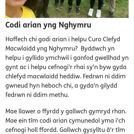
Codi arian yng Nghymru
Hoffech chi godi arian i helpu Curo Clefyd
Macwlaidd yng Nghymru? Byddwch yn
helpu i gyllido ymchwil i ganfod gwellhad yn
gynt ac i helpu cefnogi'r rhai sy'n byw gyda
chlefyd macwlaidd heddiw. Fedrwn ni ddim
gwneud hyn heboch chi, a gyda'n gilydd
fedrwn ni ddim methu.
Mae llawer o ffyrdd y gallwch gymryd rhan.
Mae ein tîm codi arian cymunedol yma i'ch
cefnogi holl ffordd. Gallwch gysylltu â'r tîm