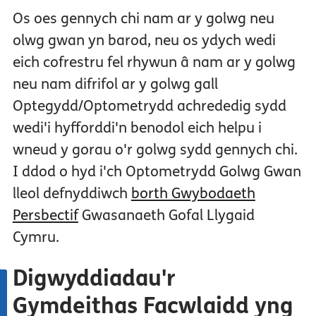
Os oes gennych chi nam ar y golwg neu
olwg gwan yn barod, neu os ydych wedi
eich cofrestru fel rhywun â nam ar y golwg
neu nam difrifol ar y golwg gall
Optegydd/Optometrydd achrededig sydd
wedi'i hyfforddi'n benodol eich helpu i
wneud y gorau o'r golwg sydd gennych chi.
I ddod o hyd i'ch Optometrydd Golwg Gwan
lleol defnyddiwch
borth Gwybodaeth
Persbectif
Gwasanaeth Gofal Llygaid
Cymru.
Digwyddiadau'r
Gymdeithas Facwlaidd yng