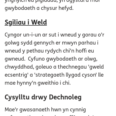
ynghylch eu pigiadau, yn ogystal â rhoi
gwybodaeth a chysur hefyd.
Sgiliau i Weld
Cyngor un-i-un ar sut i wneud y gorau o'r
golwg sydd gennych er mwyn parhau i
wneud y pethau rydych chi'n hoffi eu
gwneud. Cyfuno gwybodaeth ar olwg,
chwyddhad, goleuo a thechnegau 'gweld
ecsentrig' a 'strategaeth llygad cyson' lle
mae hynny'n gweithio i chi.
Cysylltu drwy Dechnoleg
Mae'r gwasanaeth hwn yn cynnig