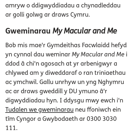
amryw o ddigwyddiadau a chynadleddau
ar golli golwg ar draws Cymru.
Gweminarau
My Macular and Me
Bob mis mae'r Gymdeithas Facwlaidd hefyd
yn cynnal dau weminar
My Macular and Me
i
ddod â chi'n agosach at yr arbenigwyr a
chlywed am y diweddaraf o ran triniaethau
ac ymchwil. Gallu unrhyw un yng Nghymru
ac ar draws gweddill y DU ymuno â'r
digwyddiadau hyn. I ddysgu mwy ewch i'n
Tudalen we gweminarau
neu ffoniwch ein
tîm Cyngor a Gwybodaeth ar 0300 3030
111.