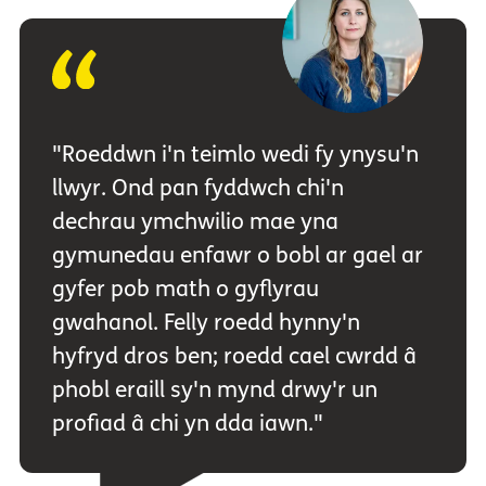
"Roeddwn i'n teimlo wedi fy ynysu'n
llwyr. Ond pan fyddwch chi'n
dechrau ymchwilio mae yna
gymunedau enfawr o bobl ar gael ar
gyfer pob math o gyflyrau
gwahanol. Felly roedd hynny'n
hyfryd dros ben; roedd cael cwrdd â
phobl eraill sy'n mynd drwy'r un
profiad â chi yn dda iawn."