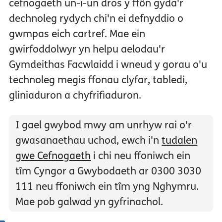
cefnogaeth un-i-un dros y ffôn gyda'r
dechnoleg rydych chi'n ei defnyddio o
gwmpas eich cartref. Mae ein
gwirfoddolwyr yn helpu aelodau'r
Gymdeithas Facwlaidd i wneud y gorau o'u
technoleg megis ffonau clyfar, tabledi,
gliniaduron a chyfrifiaduron.
I gael gwybod mwy am unrhyw rai o'r
gwasanaethau uchod, ewch i'n
tudalen
gwe Cefnogaeth
i chi neu ffoniwch ein
tîm Cyngor a Gwybodaeth ar 0300 3030
111 neu ffoniwch ein tîm yng Nghymru.
Mae pob galwad yn gyfrinachol.