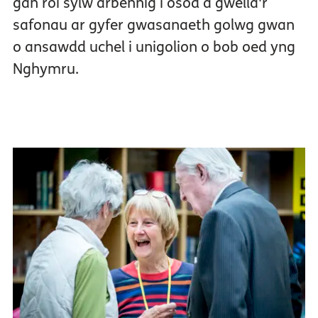
gan roi sylw arbennig i osod a gwella'r
safonau ar gyfer gwasanaeth golwg gwan
o ansawdd uchel i unigolion o bob oed yng
Nghymru.