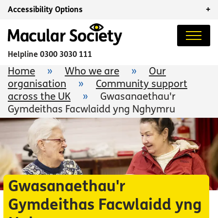
Accessibility Options
+
Helpline
0300 3030 111
Home
»
Who we are
»
Our
organisation
»
Community support
across the UK
»
Gwasanaethau'r
Gymdeithas Facwlaidd yng Nghymru
Gwasanaethau'r
Gymdeithas Facwlaidd yng