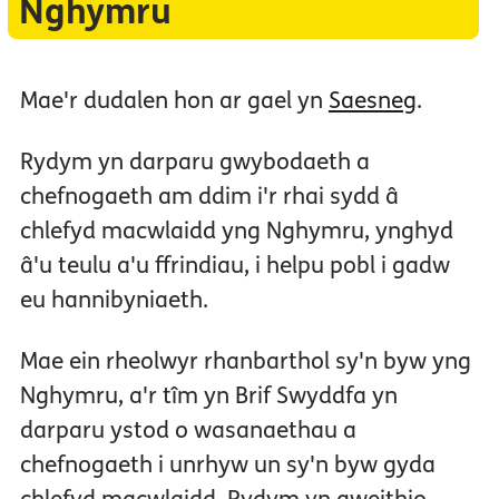
Nghymru
Mae'r dudalen hon ar gael yn
Saesneg
.
Rydym yn darparu gwybodaeth a
chefnogaeth am ddim i'r rhai sydd â
chlefyd macwlaidd yng Nghymru, ynghyd
â'u teulu a'u ffrindiau, i helpu pobl i gadw
eu hannibyniaeth.
Mae ein rheolwyr rhanbarthol sy'n byw yng
Nghymru, a'r tîm yn Brif Swyddfa yn
darparu ystod o wasanaethau a
chefnogaeth i unrhyw un sy'n byw gyda