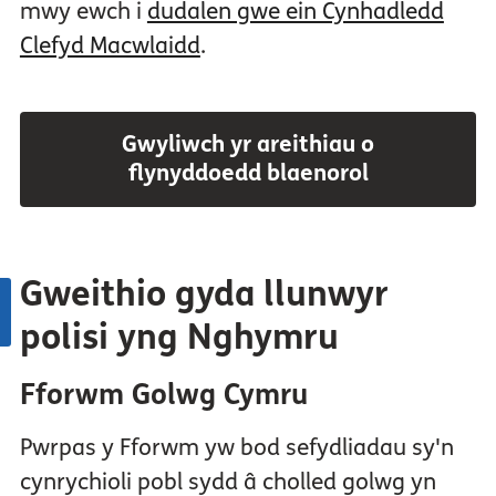
mwy ewch i
dudalen gwe ein Cynhadledd
Clefyd Macwlaidd
.
Gwyliwch yr areithiau o
flynyddoedd blaenorol
Gweithio gyda llunwyr
polisi yng Nghymru
Fforwm Golwg Cymru
Pwrpas y Fforwm yw bod sefydliadau sy'n
cynrychioli pobl sydd â cholled golwg yn