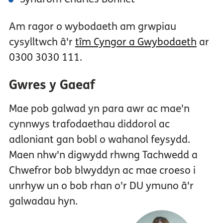
Am ragor o wybodaeth am grwpiau
cysylltwch â'r
tîm Cyngor a Gwybodaeth
ar
0300 3030 111.
Gwres y Gaeaf
Mae pob galwad yn para awr ac mae'n
cynnwys trafodaethau diddorol ac
adloniant gan bobl o wahanol feysydd.
Maen nhw'n digwydd rhwng Tachwedd a
Chwefror bob blwyddyn ac mae croeso i
unrhyw un o bob rhan o'r DU ymuno â'r
galwadau hyn.