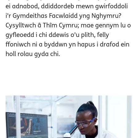
ei adnabod, ddiddordeb mewn gwirfoddoli
i'r Gymdeithas Facwlaidd yng Nghymru?
Cysylltwch â Thîm Cymru; mae gennym lu o
gyfleoedd i chi ddewis o'u plith, felly
ffoniwch ni a byddwn yn hapus i drafod ein
holl rolau gyda chi.