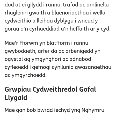
dod at ei gilydd i rannu, trafod ac amlinellu
rhaglenni gwaith a blaenoriaethau i wella
cydweithio a lleihau dyblygu i wneud y
gorau o'n cyrhaeddiad a'n heffaith ar y cyd.
Mae'r Fforwm yn blatfform i rannu
gwybodaeth, arfer da ac arbenigedd yn
ogystal ag ymgynghori ac adnabod
cyfleoedd i gefnogi cynllunio gwasanaethau
ac ymgyrchoedd.
Grwpiau Cydweithredol Gofal
Llygaid
Mae gan bob bwrdd iechyd yng Nghymru