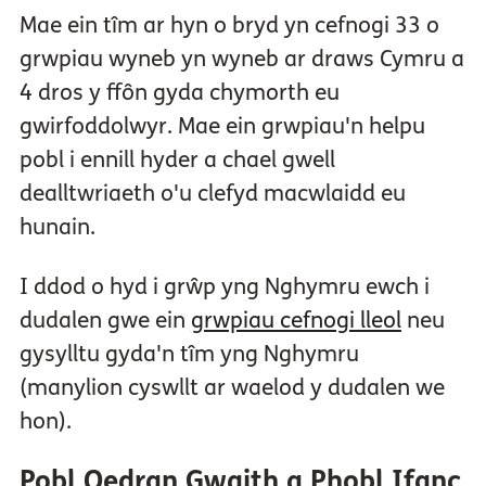
Mae ein tîm ar hyn o bryd yn cefnogi 33 o
grwpiau wyneb yn wyneb ar draws Cymru a
4 dros y ffôn gyda chymorth eu
gwirfoddolwyr. Mae ein grwpiau'n helpu
pobl i ennill hyder a chael gwell
dealltwriaeth o'u clefyd macwlaidd eu
hunain.
I ddod o hyd i grŵp yng Nghymru ewch i
dudalen gwe ein
grwpiau cefnogi lleol
neu
gysylltu gyda'n tîm yng Nghymru
(manylion cyswllt ar waelod y dudalen we
hon).
Pobl Oedran Gwaith a Phobl Ifanc