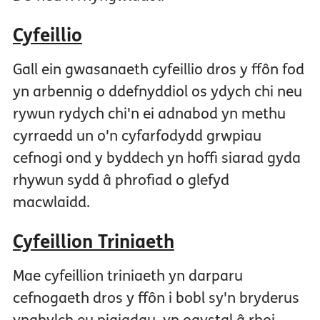
Cyfeillio
Gall ein gwasanaeth cyfeillio dros y ffôn fod
yn arbennig o ddefnyddiol os ydych chi neu
rywun rydych chi'n ei adnabod yn methu
cyrraedd un o'n cyfarfodydd grwpiau
cefnogi ond y byddech yn hoffi siarad gyda
rhywun sydd â phrofiad o glefyd
macwlaidd.
Cyfeillion Triniaeth
Mae cyfeillion triniaeth yn darparu
cefnogaeth dros y ffôn i bobl sy'n bryderus