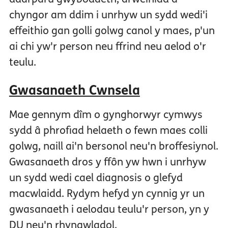
chyngor am ddim i unrhyw un sydd wedi'i
effeithio gan golli golwg canol y maes, p'un
ai chi yw'r person neu ffrind neu aelod o'r
teulu.
Gwasanaeth Cwnsela
Mae gennym dîm o gynghorwyr cymwys
sydd â phrofiad helaeth o fewn maes colli
golwg, naill ai'n bersonol neu'n broffesiynol.
Gwasanaeth dros y ffôn yw hwn i unrhyw
un sydd wedi cael diagnosis o glefyd
macwlaidd. Rydym hefyd yn cynnig yr un
gwasanaeth i aelodau teulu'r person, yn y
DU neu'n rhyngwladol.