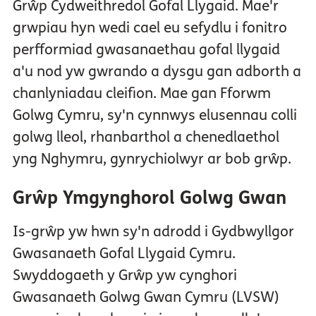
Grŵp Cydweithredol Gofal Llygaid. Mae'r
grwpiau hyn wedi cael eu sefydlu i fonitro
perfformiad gwasanaethau gofal llygaid
a'u nod yw gwrando a dysgu gan adborth a
chanlyniadau cleifion. Mae gan Fforwm
Golwg Cymru, sy'n cynnwys elusennau colli
golwg lleol, rhanbarthol a chenedlaethol
yng Nghymru, gynrychiolwyr ar bob grŵp.
Grŵp Ymgynghorol Golwg Gwan
Is-grŵp yw hwn sy'n adrodd i Gydbwyllgor
Gwasanaeth Gofal Llygaid Cymru.
Swyddogaeth y Grŵp yw cynghori
Gwasanaeth Golwg Gwan Cymru (LVSW)