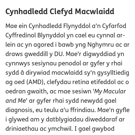
Cynhadledd Clefyd Macwlaidd
Mae ein Cynhadledd Flynyddol a'n Cyfarfod
Cyffredinol Blynyddol yn cael eu cynnal ar-
lein ac yn agored i bawb yng Nghymru ac ar
draws gweddill y DU. Mae'r digwyddiad yn
cynnwys sesiynau penodol ar gyfer y rhai
sydd â dirywiad macwlaidd sy'n gysylltiedig
ag oed (AMD), clefydau retina etifeddol ac o
oedran gwaith, ac mae sesiwn '
My Macular
and Me
' ar gyfer rhai sydd newydd gael
diagnosis, eu teulu a'u ffrindiau. Mae'n gyfle
i glywed am y datblygiadau diweddaraf ar
driniaethau ac ymchwil. I gael gwybod