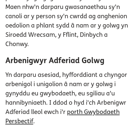
Maen nhw'n darparu gwasanaethau sy'n
canoli ar y person sy'n cwrdd ag anghenion
oedolion a phlant sydd â nam ar y golwg yn
Siroedd Wrecsam, y Fflint, Dinbych a
Chonwy.
Arbenigwyr Adferiad Golwg
Yn darparu asesiad, hyfforddiant a chyngor
arbenigol i unigolion â nam ar y golwg i
gynyddu eu gwybodaeth, eu sgiliau a'u
hannibyniaeth. I ddod o hyd i'ch Arbenigwr
Adferiad lleol ewch i'r
porth Gwybodaeth
Persbectif
.