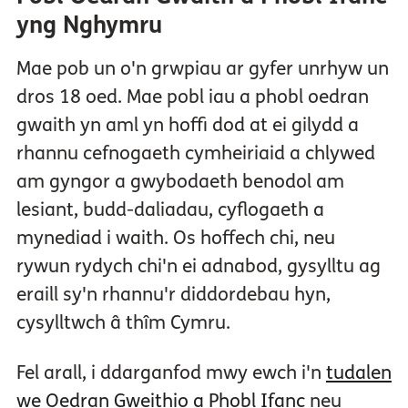
yng Nghymru
Mae pob un o'n grwpiau ar gyfer unrhyw un
dros 18 oed. Mae pobl iau a phobl oedran
gwaith yn aml yn hoffi dod at ei gilydd a
rhannu cefnogaeth cymheiriaid a chlywed
am gyngor a gwybodaeth benodol am
lesiant, budd-daliadau, cyflogaeth a
mynediad i waith. Os hoffech chi, neu
rywun rydych chi'n ei adnabod, gysylltu ag
eraill sy'n rhannu'r diddordebau hyn,
cysylltwch â thîm Cymru.
Fel arall, i ddarganfod mwy ewch i'n
tudalen
we Oedran Gweithio a Phobl Ifanc
neu