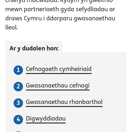
chlefyd macwlaidd. Rydym yn gweithio
mewn partneriaeth gyda sefydliadau ar
draws Cymru i ddarparu gwasanaethau
lleol.
Ar y dudalen hon:
Cefnogaeth cymheiriaid
Gwasanaethau cefnogi
Gwasanaethau rhanbarthol
Digwyddiadau