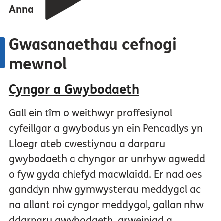
Anna
Gwasanaethau cefnogi
mewnol
Cyngor a Gwybodaeth
Gall ein tîm o weithwyr proffesiynol
cyfeillgar a gwybodus yn ein Pencadlys yn
Lloegr ateb cwestiynau a darparu
gwybodaeth a chyngor ar unrhyw agwedd
o fyw gyda chlefyd macwlaidd. Er nad oes
ganddyn nhw gymwysterau meddygol ac
na allant roi cyngor meddygol, gallan nhw
ddarparu gwybodaeth, arweiniad a